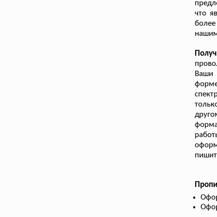
предл
что я
более
нашим
Получ
прово
Ваши 
форме
спект
тольк
друг
форм
работ
офор
пишит
Пропи
Офор
Офор