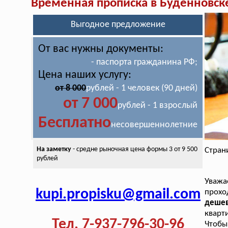
Временная прописка в Будённовск
Выгодное предложение
От вас нужны документы:
- паспорта гражданина РФ;
Цена наших услугу:
от 8 000
рублей - 1 человек (90 дней)
от 7 000
рублей - 1 взрослый
Бесплатно
несовершеннолетние
На заметку
- средне рыночная цена
формы 3 от 9 500
Стран
рублей
Уважа
kupi.propisku@gmail.com
прохо
дешев
кварт
Тел. 7-937-796-30-96
Чтобы