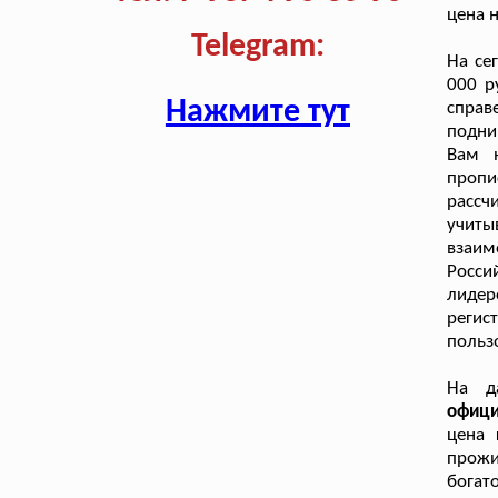
цена 
Telegram:
На се
000 р
Нажмите тут
справ
подни
Вам н
пропи
рассч
учиты
взаи
Росси
лидер
регис
польз
На д
офици
цена 
прожи
богат